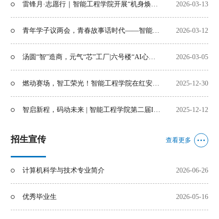
雷锋月·志愿行｜智能工程学院开展“机身焕新”志愿服务活动
2026-03-13
青年学子议两会，青春故事话时代——智能工程学院举办两会精神主题分享活动
2026-03-12
汤圆“智”造商，元气“芯”工厂|六号楼“AI心苑”元宵国风养生活动温情启幕
2026-03-05
燃动赛场，智工荣光！智能工程学院在红安校区体育文化节再创佳绩
2025-12-30
智启新程，码动未来 | 智能工程学院第二届IT文化节圆满落幕
2025-12-12
招生宣传
查看更多
计算机科学与技术专业简介
2026-06-26
优秀毕业生
2026-05-16